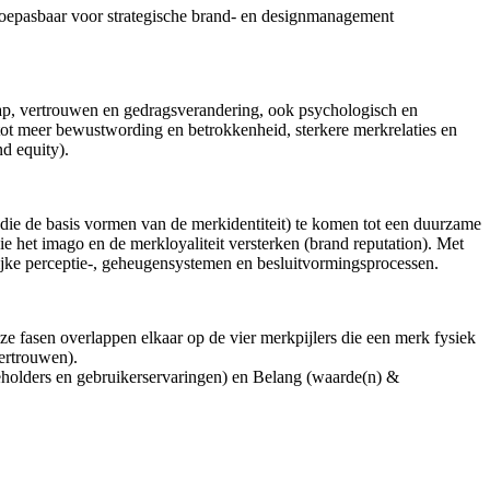
toepasbaar voor strategische brand- en designmanagement
ap, vertrouwen en gedragsverandering, ook psychologisch en
 tot meer bewustwording en betrokkenheid, sterkere merkrelaties en
d equity).
die de basis vormen van de merkidentiteit) te komen tot een duurzame
ie het imago en de merkloyaliteit versterken (brand reputation). Met
ijke perceptie-, geheugensystemen en besluitvormingsprocessen.
e fasen overlappen elkaar op de vier merkpijlers die een merk fysiek
vertrouwen).
akeholders en gebruikerservaringen) en Belang (waarde(n) &