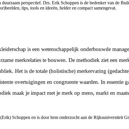
h en duurzaam perspectief. Drs. Erik Schoppen is de bedenker van de B
r)beelden, tips, tools en ideeën, helder en compact samengevat.
eiderschap is een wetenschappelijk onderbouwde manage
zame merkrelaties te bouwen. De methodiek ziet een merk a
liek. Het is de totale (holistische) merkervaring (gedachte
nsistente overtuigingen en congruente waarden. In essentie
diek maak je impact met je merk op mens, markt en maats
(Erik) Schoppen en is door hem onderzocht aan de Rijksuniversiteit Gr