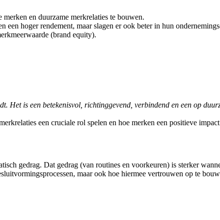
 merken en duurzame merkrelaties te bouwen.
 een hoger rendement, maar slagen er ook beter in hun ondernemingsdoel
merkmeerwaarde (brand equity).
. Het is een betekenisvol, richtinggevend, verbindend en een op duur
rkrelaties een cruciale rol spelen en hoe merken een positieve impa
isch gedrag. Dat gedrag (van routines en voorkeuren) is sterker wanne
 besluitvormingsprocessen, maar ook hoe hiermee vertrouwen op te bouwe