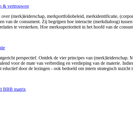
ap & vertrouwen
 over (merk)leiderschap, merkportfoliobeleid, merkidentificatie, (corpo
en van de consument. Zij begrijpen hoe interactie (merkdialoog) tusse
laties te versterken. Hoe merksuperioriteit in het hoofd van de consum
tie
gericht perspectief. Ontdek de vier principes van (merk)leiderschap. Me
alend voor de mate van verbreding en verdieping van de materie. Indien
st eductief door de lezingen - ook bedoeld om intern strategisch inzicht
nd BBB matrix