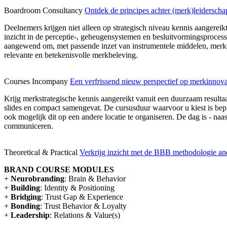
Boardroom Consultancy
Ontdek de principes achter (merk)leidersch
Deelnemers krijgen niet alleen op strategisch niveau kennis aangereikt
inzicht in de perceptie-, geheugensystemen en besluitvormingsprocess
aangewend om, met passende inzet van instrumentele middelen, merkre
relevante en betekenisvolle merkbeleving.
Courses Incompany
Een verfrissend nieuw perspectief op merkinnova
Krijg merkstrategische kennis aangereikt vanuit een duurzaam resultaat
slides en compact samengevat. De cursusduur waarvoor u kiest is bep
ook mogelijk dit op een andere locatie te organiseren. De dag is - naa
communiceren.
Theoretical & Practical
Verkrijg inzicht met de BBB methodologie a
BRAND COURSE MODULES
+
Neurobranding
: Brain & Behavior
+
Building
: Identity & Positioning
+
Bridging
: Trust Gap & Experience
+
Bonding
: Trust Behavior & Loyalty
+
Leadership
: Relations & Value(s)