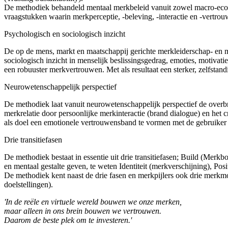
De methodiek behandeld mentaal merkbeleid vanuit zowel macro-econo
vraagstukken waarin merkperceptie, -beleving, -interactie en -vertrouw
Psychologisch en sociologisch inzicht
De op de mens, markt en maatschappij gerichte merkleiderschap- en 
sociologisch inzicht in menselijk beslissingsgedrag, emoties, motivat
een robuuster merkvertrouwen. Met als resultaat een sterker, zelfsta
Neurowetenschappelijk perspectief
De methodiek laat vanuit neurowetenschappelijk perspectief de overb
merkrelatie door persoonlijke merkinteractie (brand dialogue) en het 
als doel een emotionele vertrouwensband te vormen met de gebruiker 
Drie transitiefasen
De methodiek bestaat in essentie uit drie transitiefasen; Build (Mer
en mentaal gestalte geven, te weten Identiteit (merkverschijning), Po
De methodiek kent naast de drie fasen en merkpijlers ook drie merkmod
doelstellingen).
'In de reële en virtuele wereld bouwen we onze merken,
maar alleen in ons brein bouwen we vertrouwen.
Daarom de beste plek om te investeren.'