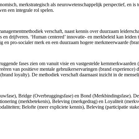
misch, merkstrategisch als neurowetenschappelijk perspectief, en is 
en een integrale rol spelen.
managementmethodiek verschaft, naast kennis over duurzaam leidersch
ies en drijfveren. ‘Human centered’ innovatie- en merkbeleid kan leiden
ndig en pro-socialer merk en een duurzaam hogere merkmeerwaarde (bran
ruggende fases zien om vanuit visie en vastgestelde kernmerkwaarden (
creëren van positieve mentale gebruikerservaringen (brand experience) d
(brand loyalty). De methodiek verschaft daarnaast inzicht in de mensel
kbouwfase), Bridge (Overbruggingsfase) en Bond (Merkbindingsfase). Dez
sitionering (merkbetekenis), Beleving (merkgedrag) en Loyaliteit (merk
aliteiten; Belofte (meer expliciete kennis), Beleving (participatie st