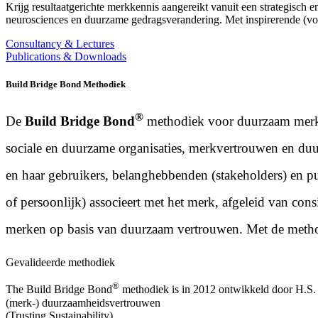
Krijg resultaatgerichte merkkennis aangereikt vanuit een strategisc
neurosciences en duurzame gedragsverandering. Met inspirerende (voo
Consultancy & Lectures
Publications & Downloads
Build Bridge Bond Methodiek
®
De
Build Bridge Bond
methodiek voor duurzaam merkl
sociale en duurzame organisaties, merkvertrouwen en duur
en haar gebruikers, belanghebbenden (stakeholders) en pub
of persoonlijk) associeert met het merk, afgeleid van co
merken op basis van duurzaam vertrouwen. Met de metho
Gevalideerde methodiek
®
The Build Bridge Bond
methodiek is in 2012 ontwikkeld door H.S. 
(merk-) duurzaamheidsvertrouwen
(Trusting Sustainability).