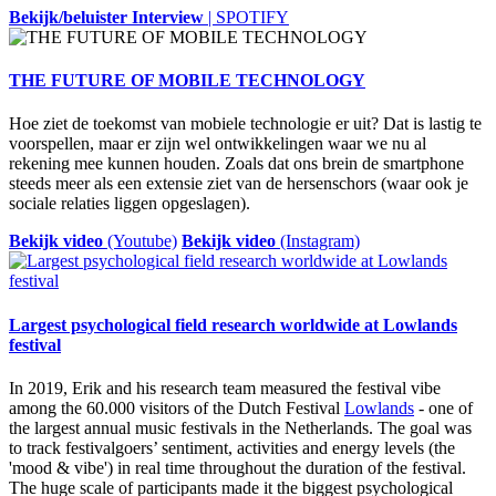
Bekijk/beluister Interview
| SPOTIFY
THE FUTURE OF MOBILE TECHNOLOGY
Hoe ziet de toekomst van mobiele technologie er uit? Dat is lastig te
voorspellen, maar er zijn wel ontwikkelingen waar we nu al
rekening mee kunnen houden. Zoals dat ons brein de smartphone
steeds meer als een extensie ziet van de hersenschors (waar ook je
sociale relaties liggen opgeslagen).
Bekijk video
(Youtube)
Bekijk video
(Instagram)
Largest psychological field research worldwide at Lowlands
festival
In 2019, Erik and his research team measured the festival vibe
among the 60.000 visitors of the Dutch Festival
Lowlands
- one of
the largest annual music festivals in the Netherlands. The goal was
to track festivalgoers’ sentiment, activities and energy levels (the
'mood & vibe') in real time throughout the duration of the festival.
The huge scale of participants made it the biggest psychological