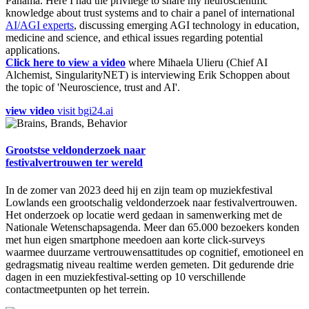
Panama. Here I had the privilege to share my neuroscientific
knowledge about trust systems and to chair a panel of international
AI/AGI experts
, discussing emerging AGI technology in education,
medicine and science, and ethical issues regarding potential
applications.
Click here to view a video
where Mihaela Ulieru (Chief AI
Alchemist, SingularityNET) is interviewing Erik Schoppen about
the topic of 'Neuroscience, trust and AI'.
view video
visit bgi24.ai
Grootstse veldonderzoek naar
festivalvertrouwen ter wereld
In de zomer van 2023 deed hij en zijn team op muziekfestival
Lowlands een grootschalig veldonderzoek naar festivalvertrouwen.
Het onderzoek op locatie werd gedaan in samenwerking met de
Nationale Wetenschapsagenda. Meer dan 65.000 bezoekers konden
met hun eigen smartphone meedoen aan korte click-surveys
waarmee duurzame vertrouwensattitudes op cognitief, emotioneel en
gedragsmatig niveau realtime werden gemeten. Dit gedurende drie
dagen in een muziekfestival-setting op 10 verschillende
contactmeetpunten op het terrein.