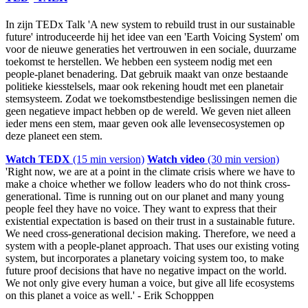
In zijn TEDx Talk 'A new system to rebuild trust in our sustainable
future' introduceerde hij het idee van een 'Earth Voicing System' om
voor de nieuwe generaties het vertrouwen in een sociale, duurzame
toekomst te herstellen. We hebben een systeem nodig met een
people-planet benadering. Dat gebruik maakt van onze bestaande
politieke kiesstelsels, maar ook rekening houdt met een planetair
stemsysteem. Zodat we toekomstbestendige beslissingen nemen die
geen negatieve impact hebben op de wereld. We geven niet alleen
ieder mens een stem, maar geven ook alle levensecosystemen op
deze planeet een stem.
Watch TEDX
(15 min version)
Watch video
(30 min version)
'Right now, we are at a point in the climate crisis where we have to
make a choice whether we follow leaders who do not think cross-
generational. Time is running out on our planet and many young
people feel they have no voice. They want to express that their
existential expectation is based on their trust in a sustainable future.
We need cross-generational decision making. Therefore, we need a
system with a people-planet approach. That uses our existing voting
system, but incorporates a planetary voicing system too, to make
future proof decisions that have no negative impact on the world.
We not only give every human a voice, but give all life ecosystems
on this planet a voice as well.' - Erik Schopppen