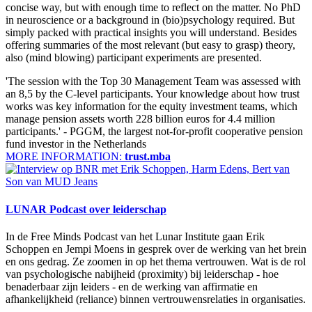
concise way, but with enough time to reflect on the matter. No PhD
in neuroscience or a background in (bio)psychology required. But
simply packed with practical insights you will understand. Besides
offering summaries of the most relevant (but easy to grasp) theory,
also (mind blowing) participant experiments are presented.
'The session with the Top 30 Management Team was assessed with
an 8,5 by the C-level participants. Your knowledge about how trust
works was key information for the equity investment teams, which
manage pension assets worth 228 billion euros for 4.4 million
participants.' - PGGM, the largest not-for-profit cooperative pension
fund investor in the Netherlands
MORE INFORMATION:
trust.mba
LUNAR Podcast over leiderschap
In de Free Minds Podcast van het Lunar Institute gaan Erik
Schoppen en Jempi Moens in gesprek over de werking van het brein
en ons gedrag. Ze zoomen in op het thema vertrouwen. Wat is de rol
van psychologische nabijheid (proximity) bij leiderschap - hoe
benaderbaar zijn leiders - en de werking van affirmatie en
afhankelijkheid (reliance) binnen vertrouwensrelaties in organisaties.