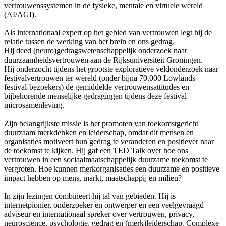
vertrouwenssystemen in de fysieke, mentale en virtuele wereld
(AI/AGI).
Als internationaal expert op het gebied van vertrouwen legt hij de
relatie tussen de werking van het brein en ons gedrag.
Hij deed (neuro)gedragswetenschappelijk onderzoek naar
duurzaamheidsvertrouwen aan de Rijksuniversiteit Groningen.
Hij onderzocht tijdens het grootste exploratieve veldonderzoek naar
festivalvertrouwen ter wereld (onder bijna 70.000 Lowlands
festival-bezoekers) de gemiddelde vertrouwensattitudes en
bijbehorende menselijke gedragingen tijdens deze festival
microsamenleving.
Zijn belangrijkste missie is het promoten van toekomstgericht
duurzaam merkdenken en leiderschap, omdat dit mensen en
organisaties motiveert hun gedrag te veranderen en positiever naar
de toekomst te kijken. Hij gaf een TED Talk over hoe ons
vertrouwen in een sociaalmaatschappelijk duurzame toekomst te
vergroten. Hoe kunnen merkorganisaties een duurzame en positieve
impact hebben op mens, markt, maatschappij en milieu?
In zijn lezingen combineert hij tal van gebieden. Hij is
internetpionier, onderzoeker en ontwerper en een veelgevraagd
adviseur en internationaal spreker over vertrouwen, privacy,
neuroscience, psychologie, gedrag en (merk)leiderschap. Complexe