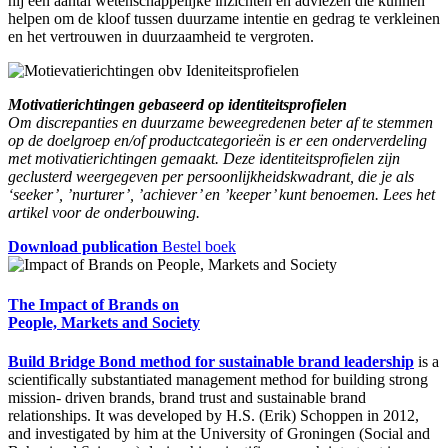
hij een aantal wetenschappelijke inzichten en adviezen die kunnen
helpen om de kloof tussen duurzame intentie en gedrag te verkleinen
en het vertrouwen in duurzaamheid te vergroten.
Motivatierichtingen gebaseerd op identiteitsprofielen
Om discrepanties en duurzame beweegredenen beter af te stemmen
op de doelgroep en/of productcategorieën is er een onderverdeling
met motivatierichtingen gemaakt. Deze identiteitsprofielen zijn
geclusterd weergegeven per persoonlijkheidskwadrant, die je als
‘seeker’, ’nurturer’, ’achiever’ en ’keeper’ kunt benoemen. Lees het
artikel voor de onderbouwing.
Download publication
Bestel boek
The Impact of Brands on
People, Markets and Society
Build Bridge Bond method for sustainable brand leadership
is a
scientifically substantiated management method for building strong
mission- driven brands, brand trust and sustainable brand
relationships. It was developed by H.S. (Erik) Schoppen in 2012,
and investigated by him at the University of Groningen (Social and