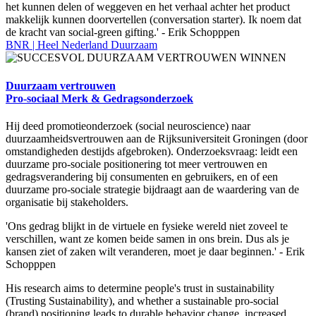
het kunnen delen of weggeven en het verhaal achter het product
makkelijk kunnen doorvertellen (conversation starter). Ik noem dat
de kracht van social-green gifting.' - Erik Schopppen
BNR | Heel Nederland Duurzaam
Duurzaam vertrouwen
Pro-sociaal Merk & Gedragsonderzoek
Hij deed promotieonderzoek (social neuroscience) naar
duurzaamheidsvertrouwen aan de Rijksuniversiteit Groningen (door
omstandigheden destijds afgebroken). Onderzoeksvraag: leidt een
duurzame pro-sociale positionering tot meer vertrouwen en
gedragsverandering bij consumenten en gebruikers, en of een
duurzame pro-sociale strategie bijdraagt aan de waardering van de
organisatie bij stakeholders.
'Ons gedrag blijkt in de virtuele en fysieke wereld niet zoveel te
verschillen, want ze komen beide samen in ons brein. Dus als je
kansen ziet of zaken wilt veranderen, moet je daar beginnen.' - Erik
Schopppen
His research aims to determine people's trust in sustainability
(Trusting Sustainability), and whether a sustainable pro-social
(brand) positioning leads to durable behavior change, increased