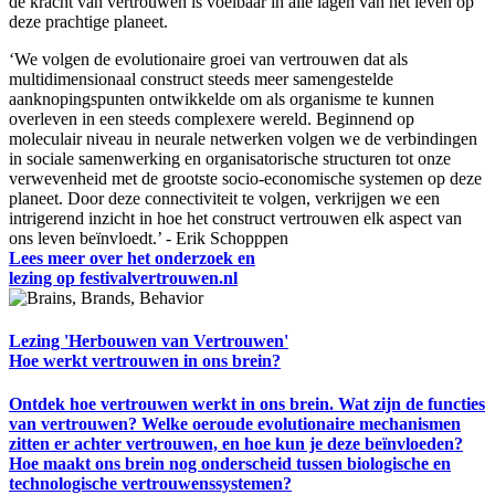
de kracht van vertrouwen is voelbaar in alle lagen van het leven op
deze prachtige planeet.
‘We volgen de evolutionaire groei van vertrouwen dat als
multidimensionaal construct steeds meer samengestelde
aanknopingspunten ontwikkelde om als organisme te kunnen
overleven in een steeds complexere wereld. Beginnend op
moleculair niveau in neurale netwerken volgen we de verbindingen
in sociale samenwerking en organisatorische structuren tot onze
verwevenheid met de grootste socio-economische systemen op deze
planeet. Door deze connectiviteit te volgen, verkrijgen we een
intrigerend inzicht in hoe het construct vertrouwen elk aspect van
ons leven beïnvloedt.’ - Erik Schopppen
Lees meer over het onderzoek en
lezing op festivalvertrouwen.nl
Lezing 'Herbouwen van Vertrouwen'
Hoe werkt vertrouwen in ons brein?
Ontdek hoe vertrouwen werkt in ons brein. Wat zijn de functies
van vertrouwen? Welke oeroude evolutionaire mechanismen
zitten er achter vertrouwen, en hoe kun je deze beïnvloeden?
Hoe maakt ons brein nog onderscheid tussen biologische en
technologische vertrouwenssystemen?