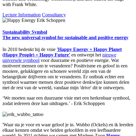
with Frank White.
Lecture Information
Consultancy
Sustainability Symbol
The new universal symbol for sustainable and positive energy
In 2010 bedenkt hij de visie
'Happy Energy = Happy Planet
(Happy People) = Happy Future'
en ontwerpt het
nieuwe
universele symbool
voor duurzame en positieve energie. Wat
motiveert mensen om te veranderen? Positivisme en geloof in een
mooiere, gelukkigere en schonere wereld zijn een van de
belangrijkste drijfveren om te veranderen. Er ontbrak echter een
symbool waarmee mensen deze positieve denkwijze kunnen delen
met de rest van de wereld, vandaar mijn 'drive' dit te ontwerpen.
‘We moeten naar een duurzame visie met een herkenbaar symbool,
zodat iedereen deze kan uitdragen.’ - Erik Schopppen
'Waar sta je voor en waar geloof je in. Wubbo (Ockels) en ik leerden
elkaar kennen omdat we beiden geloofden in een leefbaardere
wereld. In 2011 richtten we samen met Marleen Zoon
Happy