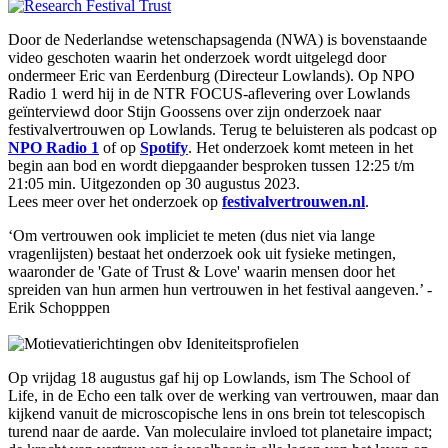
Door de Nederlandse wetenschapsagenda (NWA) is bovenstaande
video geschoten waarin het onderzoek wordt uitgelegd door
ondermeer Eric van Eerdenburg (Directeur Lowlands). Op NPO
Radio 1 werd hij in de NTR FOCUS-aflevering over Lowlands
geïnterviewd door Stijn Goossens over zijn onderzoek naar
festivalvertrouwen op Lowlands. Terug te beluisteren als podcast op
NPO Radio 1
of op
Spotify
. Het onderzoek komt meteen in het
begin aan bod en wordt diepgaander besproken tussen 12:25 t/m
21:05 min. Uitgezonden op 30 augustus 2023.
Lees meer over het onderzoek op
festivalvertrouwen.nl
.
‘Om vertrouwen ook impliciet te meten (dus niet via lange
vragenlijsten) bestaat het onderzoek ook uit fysieke metingen,
waaronder de 'Gate of Trust & Love' waarin mensen door het
spreiden van hun armen hun vertrouwen in het festival aangeven.’ -
Erik Schopppen
Op vrijdag 18 augustus gaf hij op Lowlands, ism The School of
Life, in de Echo een talk over de werking van vertrouwen, maar dan
kijkend vanuit de microscopische lens in ons brein tot telescopisch
turend naar de aarde. Van moleculaire invloed tot planetaire impact;