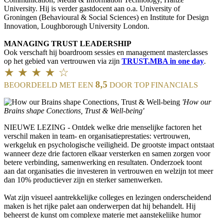
University. Hij is verder gastdocent aan o.a. University of
Groningen (Behavioural & Social Sciences) en Institute for Design
Innovation, Loughborough University London.
MANAGING TRUST LEADERSHIP
Ook verschaft hij boardroom sessies en management masterclasses
op het gebied van vertrouwen via zijn
TRUST.MBA in one day
.
★ ★ ★ ★ ☆
8,5
BEOORDEELD MET EEN
DOOR TOP FINANCIALS
'How our
Brains shape Conections, Trust & Well-being'
NIEUWE LEZING - Ontdek welke drie menselijke factoren het
verschil maken in team- en organisatieprestaties: vertrouwen,
werkgeluk en psychologische veiligheid. De grootste impact ontstaat
wanneer deze drie factoren elkaar versterken en samen zorgen voor
betere verbinding, samenwerking en resultaten. Onderzoek toont
aan dat organisaties die investeren in vertrouwen en welzijn tot meer
dan 10% productiever zijn en sterker samenwerken.
Wat zijn visueel aantrekkelijke colleges en lezingen onderscheidend
maken is het rijke palet aan onderwerpen dat hij behandelt. Hij
beheerst de kunst om complexe materie met aanstekelijke humor