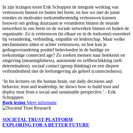
In zijn lezingen toont Erik Schoppen de integrale werking van
vertrouwen binnen en buiten het brein, en hoe we met de juiste
emoties en motivaties toekomstbestendig vertrouwen kunnen
bouwen om gedrag duurzaam te veranderen binnen de neurale
netwerken in ons brein en de sociale netwerken binnen en buiten de
organisatie. Zo is vertrouwen (in elkaar en in de toekomst) essentieel
bij verandering, verbinding, empathie en leiderschap. Maar welke
mechanismen zitten er achter vertrouwen, en hoe kun je
gedragsverandering positief beïnvloeden in de huidige en
toekomstige connected age? Zo zoeken mensen naar betekenis en
zingeving (meaningfulness), autonomie en zelfbeschikking (self-
determination), sociaal contact (group thinking) en een diepere
verbondenheid met de leefomgeving als geheel (connectedness).
‘In his lectures on the human brain, our daily decisions and
behavior, trust and leadership, he shows how to build trust and
deploy trust from a social and sustainable perspective.’ - Erik
Schopppen
Boek lezing
Meer informatie
SOCIETAL TRUST PLATFORM
EXPLORING FOR A BETTER FUTURE