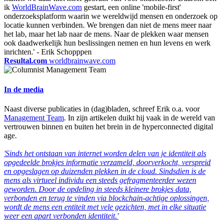
ik
WorldBrainWave.com
gestart, een online 'mobile-first'
onderzoeksplatform waarin we wereldwijd mensen en onderzoek op
locatie kunnen verbinden. We brengen dan niet de mens meer naar
het lab, maar het lab naar de mens. Naar de plekken waar mensen
ook daadwerkelijk hun beslissingen nemen en hun levens en werk
inrichten.'
- Erik Schopppen
Resultal.com
worldbrainwave.com
In de media
Naast diverse publicaties in (dag)bladen, schreef Erik o.a. voor
Management Team
. In zijn artikelen duikt hij vaak in de wereld van
vertrouwen binnen en buiten het brein in de hyperconnected digital
age.
'Sinds het ontstaan van internet worden delen van je identiteit als
opgedeelde brokjes informatie verzameld, doorverkocht, verspreid
en opgeslagen op duizenden plekken in de cloud. Sindsdien is de
mens als virtueel individu een steeds gefragmenteerder wezen
geworden. Door de opdeling in steeds kleinere brokjes data,
verbonden en terug te vinden via blockchain-achtige oplossingen,
wordt de mens een entiteit met vele gezichten, met in elke situatie
weer een apart verbonden identiteit.'