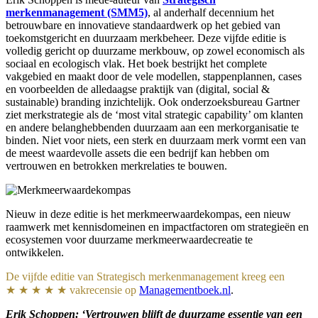
merkenmanagement (SMM5)
, al anderhalf decennium het
betrouwbare en innovatieve standaardwerk op het gebied van
toekomstgericht en duurzaam merkbeheer. Deze vijfde editie is
volledig gericht op duurzame merkbouw, op zowel economisch als
sociaal en ecologisch vlak. Het boek bestrijkt het complete
vakgebied en maakt door de vele modellen, stappenplannen, cases
en voorbeelden de alledaagse praktijk van (digital, social &
sustainable) branding inzichtelijk. Ook onderzoeksbureau Gartner
ziet merkstrategie als de ‘most vital strategic capability’ om klanten
en andere belanghebbenden duurzaam aan een merkorganisatie te
binden. Niet voor niets, een sterk en duurzaam merk vormt een van
de meest waardevolle assets die een bedrijf kan hebben om
vertrouwen en betrokken merkrelaties te bouwen.
Nieuw in deze editie is het merkmeerwaardekompas, een nieuw
raamwerk met kennisdomeinen en impactfactoren om strategieën en
ecosystemen voor duurzame merkmeerwaardecreatie te
ontwikkelen.
De vijfde editie van Strategisch merkenmanagement kreeg een
★ ★ ★ ★ ★ vakrecensie op
Managementboek.nl
.
Erik Schoppen: ‘Vertrouwen blijft de duurzame essentie van een