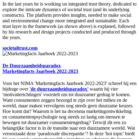
In the last years he is working on integrated trust theory, dedicated to
explore the intricate dynamics of societal trust (and its underlying
constructs). The platform provides insights, needed to make social
and environmental change more integrated and sustainable. Each
trust layer in the framework (as shown above) is explaned, followed
by his research and design projects conducted and produced through
the years.
societaltrust.com
De Duurzaamheidsparadox
Marketingfacts Jaarboek 2022-2023
Voor het NIMA 'Marketingfacts Jaarboek 2022-2023' schreef hij een
bijdrage over
'de duurzaamheidsparadox'
waarin hij vier
'motivatierichtingen' voorstelt om tot duurzamer gedrag te komen.
Want consumenten zeggen bezorgd te zijn over het milieu en de
wereld, maar maken vervolgens nog steeds geen duurzame keuzes.
Hoe komt dat? Waarom is het na decennia marketingontwikkeling
en consumentenpsychologie nog steeds zo lastig om mensen te
bewegen tot duurzamer consumentengedrag? Terwijl dit een zo
belangrijke factor is in de transitie naar een duurzamere wereld. Wat
veroorzaakt deze ‘paradoxale discrepantie’? In deze 'hot topic' biedt