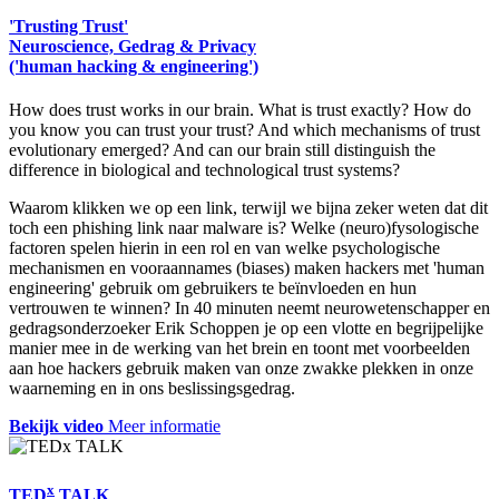
'Trusting Trust'
Neuroscience, Gedrag & Privacy
('human hacking & engineering')
How does trust works in our brain. What is trust exactly? How do
you know you can trust your trust? And which mechanisms of trust
evolutionary emerged? And can our brain still distinguish the
difference in biological and technological trust systems?
Waarom klikken we op een link, terwijl we bijna zeker weten dat dit
toch een phishing link naar malware is? Welke (neuro)fysologische
factoren spelen hierin in een rol en van welke psychologische
mechanismen en vooraannames (biases) maken hackers met 'human
engineering' gebruik om gebruikers te beïnvloeden en hun
vertrouwen te winnen? In 40 minuten neemt neurowetenschapper en
gedragsonderzoeker Erik Schoppen je op een vlotte en begrijpelijke
manier mee in de werking van het brein en toont met voorbeelden
aan hoe hackers gebruik maken van onze zwakke plekken in onze
waarneming en in ons beslissingsgedrag.
Bekijk video
Meer informatie
x
TED
TALK